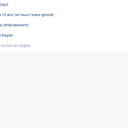
 DayZ
 a 13 ans (et vous l'avez ignoré)
e (littéralement)
im Rayan
 toutes les règles
s les jeux vidéo
us choquant de Rockstar ? - Le scandale BULLY
e plus moche de Steam
du RÊVE tourne au CAUCHEMAR
pendant 8 heures
it… à tort
umiliés par un jeu vidéo
ire - Final Fantasy 8