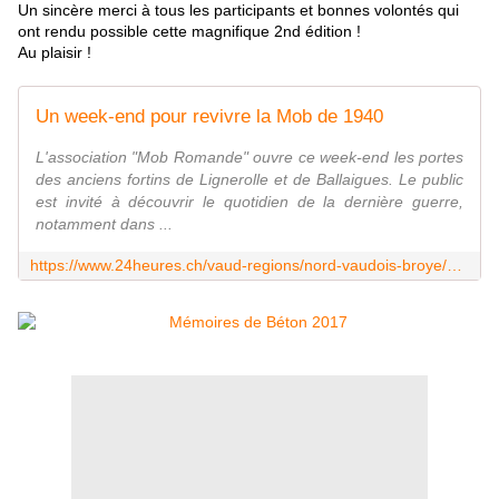
Un sincère merci à tous les participants et bonnes volontés qui
ont rendu possible cette magnifique 2nd édition !
Au plaisir !
Un week-end pour revivre la Mob de 1940
L'association "Mob Romande" ouvre ce week-end les portes
des anciens fortins de Lignerolle et de Ballaigues. Le public
est invité à découvrir le quotidien de la dernière guerre,
notamment dans ...
https://www.24heures.ch/vaud-regions/nord-vaudois-broye/Un-weekend-pour-revivre-la-Mob-de-1940/story/17420590