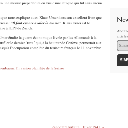
en une mesure préparatoire en vue d'une attaque qui fut sans aucun
 ce que nous explique aussi Klaus Urner dans son excellent livre que
New
teresse:
"Il faut encore avaler la Suisse"
. Klaus Urner est le
ine à l'EPF de Zurich.
Abonne
article
Urner étudie la guerre économique livrée par les Allemands à la
Email
ntrôler le dernier "trou" qui, à la hauteur de Genève, permettait aux
squ'à l'occupation complète du territoire français le 11 novembre
Rencontre fortuite... Hiver 1941