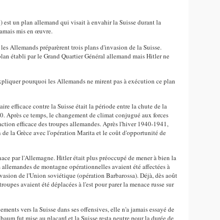
est un plan allemand qui visait à envahir la Suisse durant la
jamais mis en œuvre.
 les Allemands préparèrent trois plans d'invasion de la Suisse.
lan établi par le Grand Quartier Général allemand mais Hitler ne
expliquer pourquoi les Allemands ne mirent pas à exécution ce plan
re efficace contre la Suisse était la période entre la chute de la
0. Après ce temps, le changement de climat conjugué aux forces
 action efficace des troupes allemandes. Après l'hiver 1940-1941,
n de la Grèce avec l'opération Marita et le coût d'opportunité de
ce par l'Allemagne. Hitler était plus préoccupé de mener à bien la
ns allemandes de montagne opérationnelles avaient été affectées à
invasion de l'Union soviétique (opération Barbarossa). Déjà, dès août
roupes avaient été déplacées à l'est pour parer la menace russe sur
ents vers la Suisse dans ses offensives, elle n'a jamais essayé de
nbaum fut mise au placard et la Suisse resta neutre pour la durée de