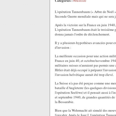
Catégories :
#Histoire
L'opération Tannenbaum (« Arbre de Noël ») 
Seconde Guerre mondiale mais qui ne sera 
Après la victoire sur la France en juin 1940,
L'opération Tannenbaum était le troisième p
donna jamais l'ordre de déclenchement.
Il y a plusieurs hypothèses avancées pour 
d'invasion :
La meilleure occasion pour une action militai
France en juin 40, et octobre/novembre 194
militaires suisses n'auraient pas permis une
Hitler était déjà occupé à préparer l'invasio
l'invasion helvétique aurait été trop élevé.
La Suisse n'a pas été perçue comme une mena
bataille d'Angleterre (les quelques divisio
l'opération Seelöwe) et il pensait aussi à l'
et septembre 1940, de grandes quantités de t
la Bessarabie.
Bien que la Wehrmacht ait simulé des mouvem
l'envahir. Après le Jour J, l'opération Tanne